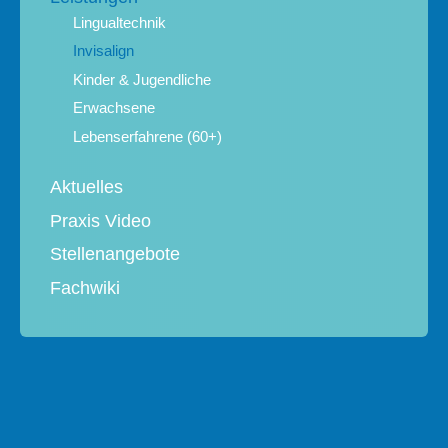
Lingualtechnik
Invisalign
Kinder & Jugendliche
Erwachsene
Lebenserfahrene (60+)
Aktuelles
Praxis Video
Stellenangebote
Fachwiki